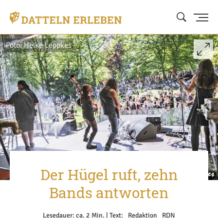
Foto: Heike Leppkes
Der Hügel ruft, zehn
Bands antworten
Lesedauer: ca. 2 Min. | Text: _Redaktion _RDN